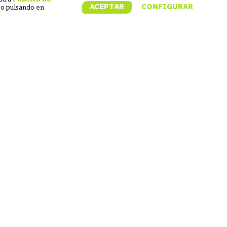
uso pulsando en
ACEPTAR
CONFIGURAR
umentación
Tendréis facilidad de
pleta, envío
pago y envío de
o y uso en APP
facturas.
avel Angel.