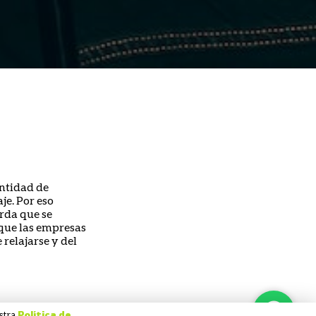
ntidad de
je. Por eso
rda que se
 que las empresas
relajarse y del
estra
Política de