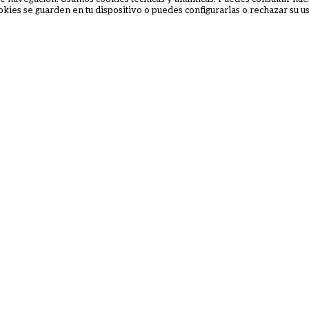
cookies se guarden en tu dispositivo o puedes configurarlas o rechazar su 
s de la
Contamos con
Doc
ados en
acuerdos hoteleros
com
ndo.
en todo el mundo.
rápid
Tr