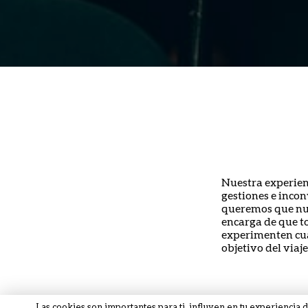
Nuestra experien
gestiones e incon
queremos que nue
encarga de que to
experimenten cua
objetivo del viaje
Las cookies son importantes para ti, influyen en tu experiencia 