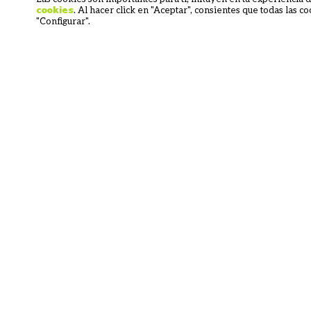
. Al hacer click en "Aceptar", consientes que todas las 
cookies
"Configurar".
Ahorro tiempo, dinero
Nos encargamo
y preocupaciones.
gestión de vis
todo el mu