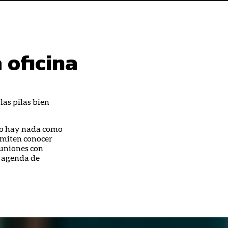
 oficina
las pilas bien
 no hay nada como
rmiten conocer
euniones con
a agenda de